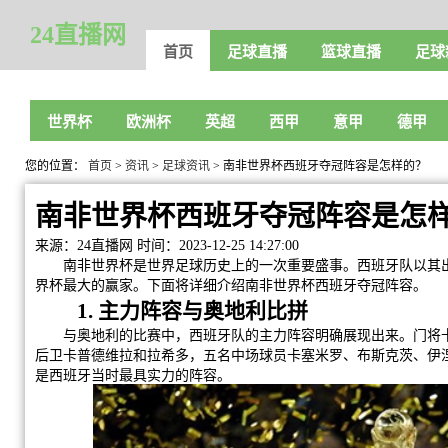
24直播网
首页
足球直播
篮球直播
足球
世界杯
欧洲杯
英超
西甲
意甲
德甲
您的位置：
首页
>
资讯
>
足球资讯
> 南非世界杯西班牙夺冠阵容是怎样的？
南非世界杯西班牙夺冠阵容是怎
来源：24直播网
时间：2023-12-25 14:27:00
南非世界杯是世界足球历史上的一次重要盛事。西班牙队以其出
界杯最大的赢家。下面将详细介绍南非世界杯西班牙夺冠阵容。
1. 主力阵容与奥地利比拼
与奥地利的比赛中，西班牙队的主力阵容明确展现出来。门将卡
后卫卡普德维拉和拉希多，五名中场球员卡塞米罗、布斯克茨、伊
是西班牙当时最具实力的阵容。