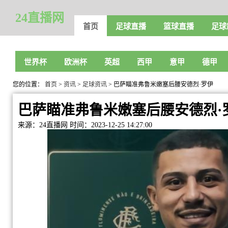
24直播网
首页
足球直播
篮球直播
足球
世界杯
欧洲杯
英超
西甲
意甲
德甲
您的位置：
首页
>
资讯
>
足球资讯
> 巴萨瞄准弗鲁米嫩塞后腰安德烈·罗伊
巴萨瞄准弗鲁米嫩塞后腰安德烈·
来源：24直播网
时间：2023-12-25 14:27:00