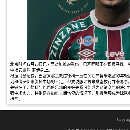
北京时间12月20日讯 - 面对加维的重伤，巴塞罗那正在积极寻找
中场安德烈·罗伊身上。
根据消息透露，巴塞罗那主教练德科一直在关注弗鲁米嫩塞的年轻
划租借罗伊来弥补中场的不足，但要说服弗鲁米嫩塞放行并非易事
关键在于，德科与巴西俱乐部的良好关系可能成为这笔交易的决定
强中场实力，特别是在加维长期伤停的情况下，引援后腰成为球队
标签：
Copyrig