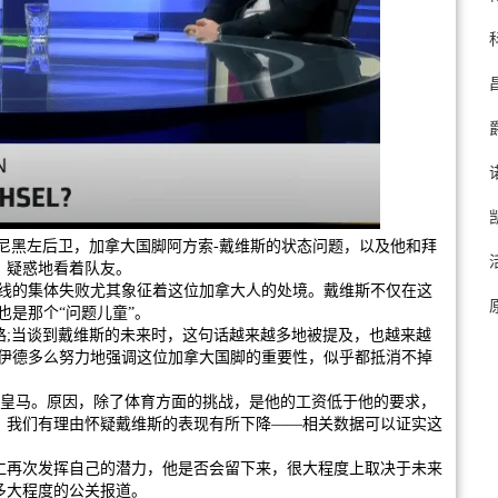
慕尼黑左后卫，加拿大国脚阿方索-戴维斯的状态问题，以及他和拜
，疑惑地看着队友。
防线的集体失败尤其象征着这位加拿大人的处境。戴维斯不仅在这
也是那个“问题儿童”。
路;当谈到戴维斯的未来时，这句话越来越多地被提及，也越来越
洛伊德多么努力地强调这位加拿大国脚的重要性，似乎都抵消不掉
加盟皇马。原因，除了体育方面的挑战，是他的工资低于他的要求，
现，我们有理由怀疑戴维斯的表现有所下降——相关数据可以证实这
拜仁再次发挥自己的潜力，他是否会留下来，很大程度上取决于未来
多大程度的公关报道。