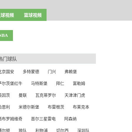
足球视频
篮球视频
NBA
热门球队
北京国安
多特蒙德
门兴
弗赖堡
萨尔茨堡红牛
马特斯堡
拜仁
富勒姆
美因茨
曼联
瓦克蒂罗尔
天津津门虎
伯恩利
米德尔斯堡
布雷根茨
布莱克本
西布罗姆维奇
首尔三星雷电
阿森纳
博尔顿
狼队
利物浦
切尔西
深圳队