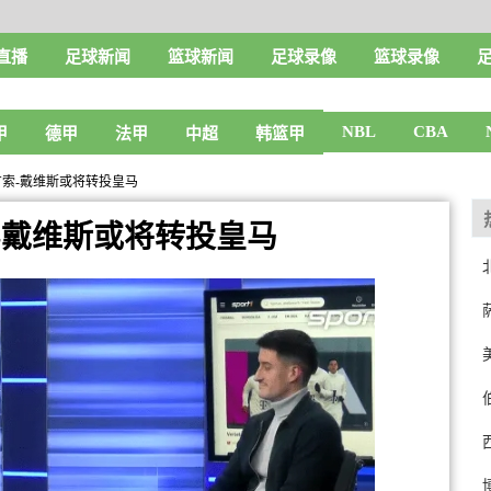
直播
足球新闻
篮球新闻
足球录像
篮球录像
NBL
CBA
甲
德甲
法甲
中超
韩篮甲
方索-戴维斯或将转投皇马
-戴维斯或将转投皇马