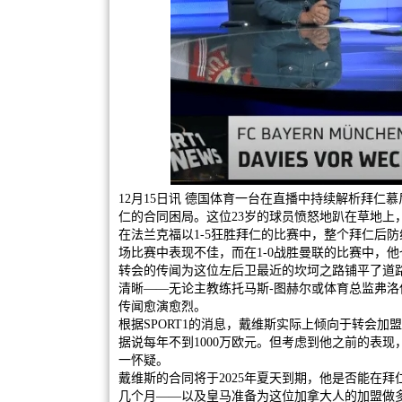
12月15日讯 德国体育一台在直播中持续解析拜仁
仁的合同困局。这位23岁的球员愤怒地趴在草地上
在法兰克福以1-5狂胜拜仁的比赛中，整个拜仁后
场比赛中表现不佳，而在1-0战胜曼联的比赛中，他
转会的传闻为这位左后卫最近的坎坷之路铺平了道
清晰——无论主教练托马斯-图赫尔或体育总监弗
传闻愈演愈烈。
根据SPORT1的消息，戴维斯实际上倾向于转会
据说每年不到1000万欧元。但考虑到他之前的表
一怀疑。
戴维斯的合同将于2025年夏天到期，他是否能在
几个月——以及皇马准备为这位加拿大人的加盟做