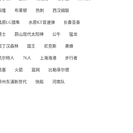
科隆
布莱顿
热刺
西汉姆联
昌原LG猎隼
水原KT音速弹
长春亚泰
爵士
蔚山现代太阳神
公牛
猛龙
诺丁汉森林
国王
尼克斯
黄蜂
凯尔特人
76人
上海海港
步行者
活塞
火箭
篮网
比勒菲尔德
原州东浦新世代
快船
河南队