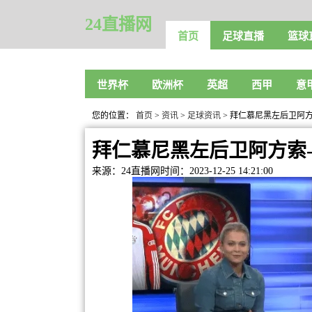
24直播网
首页
足球直播
篮球
世界杯
欧洲杯
英超
西甲
意
您的位置：
首页
>
资讯
>
足球资讯
> 拜仁慕尼黑左后卫阿
拜仁慕尼黑左后卫阿方索
来源：24直播网
时间：2023-12-25 14:21:00