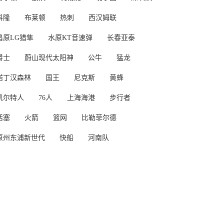
科隆
布莱顿
热刺
西汉姆联
昌原LG猎隼
水原KT音速弹
长春亚泰
爵士
蔚山现代太阳神
公牛
猛龙
诺丁汉森林
国王
尼克斯
黄蜂
凯尔特人
76人
上海海港
步行者
活塞
火箭
篮网
比勒菲尔德
原州东浦新世代
快船
河南队