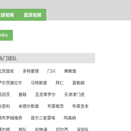
足球视频
篮球视频
NBA
热门球队
北京国安
多特蒙德
门兴
弗赖堡
萨尔茨堡红牛
马特斯堡
拜仁
富勒姆
美因茨
曼联
瓦克蒂罗尔
天津津门虎
伯恩利
米德尔斯堡
布雷根茨
布莱克本
西布罗姆维奇
首尔三星雷电
阿森纳
博尔顿
狼队
利物浦
切尔西
深圳队