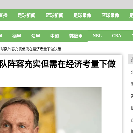
直播
足球新闻
篮球新闻
足球录像
篮球录像
NBL
CBA
甲
德甲
法甲
中超
韩篮甲
克：球队阵容充实但需在经济考量下做决策
球队阵容充实但需在经济考量下做