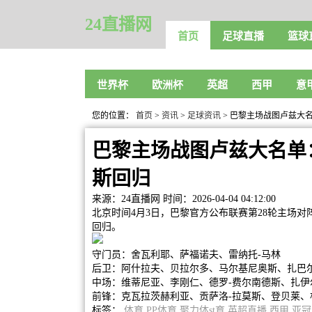
24直播网
首页
足球直播
篮球
世界杯
欧洲杯
英超
西甲
意
您的位置：
首页
>
资讯
>
足球资讯
> 巴黎主场战图卢兹大
巴黎主场战图卢兹大名单
斯回归
来源：24直播网
时间：2026-04-04 04:12:00
北京时间4月3日，巴黎官方公布联赛第28轮主场
回归。
守门员：
舍瓦利耶、萨福诺夫、雷纳托-马林
后卫：阿什拉夫、
贝拉尔多、马尔基尼奥斯、扎巴尔
中场：
维蒂尼亚、李刚仁、德罗-费尔南德斯、扎伊
前锋：
克瓦拉茨赫利亚、贡萨洛-拉莫斯、登贝莱、
标签：
体育
PP体育
聚力体st育
英超直播
西甲
亚冠