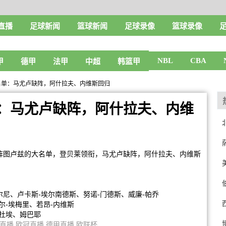
直播
足球新闻
篮球新闻
足球录像
篮球录像
NBL
CBA
甲
德甲
法甲
中超
韩篮甲
名单：马尤卢缺阵，阿什拉夫、内维斯回归
：马尤卢缺阵，阿什拉夫、内维
对阵图卢兹的大名单，登贝莱领衔，马尤卢缺阵，阿什拉夫、内维斯
尼、卢卡斯-埃尔南德斯、努诺-门德斯、威廉-帕乔
尔-埃梅里、若昂-内维斯
杜埃、姆巴耶
直播
欧冠直播
德甲直播
欧联杯