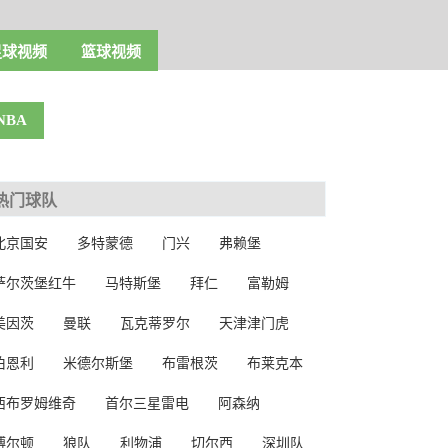
足球视频
篮球视频
NBA
热门球队
北京国安
多特蒙德
门兴
弗赖堡
萨尔茨堡红牛
马特斯堡
拜仁
富勒姆
美因茨
曼联
瓦克蒂罗尔
天津津门虎
伯恩利
米德尔斯堡
布雷根茨
布莱克本
西布罗姆维奇
首尔三星雷电
阿森纳
博尔顿
狼队
利物浦
切尔西
深圳队