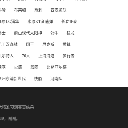
科隆
布莱顿
热刺
西汉姆联
昌原LG猎隼
水原KT音速弹
长春亚泰
爵士
蔚山现代太阳神
公牛
猛龙
诺丁汉森林
国王
尼克斯
黄蜂
凯尔特人
76人
上海海港
步行者
活塞
火箭
篮网
比勒菲尔德
原州东浦新世代
快船
河南队
术精准预测赛事结果
理，谢谢。