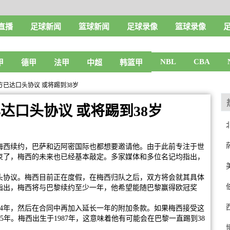
直播
足球新闻
篮球新闻
足球录像
篮球录像
NBL
CBA
甲
德甲
法甲
中超
韩篮甲
方已达口头协议 或将踢到38岁
达口头协议 或将踢到38岁
梅西续约，巴萨和迈阿密国际也都想要邀请他。由于此前专注于世
束了，梅西的未来也已经基本敲定。多家媒体和多位名记均指出，
头协议。梅西目前正在度假，在梅西归队之后，双方将会就其具体
指出，梅西将与巴黎续约至少一年，他希望能随巴黎赢得欧冠奖
24年，然后在合同中再加入延长一年的附加条款。如果梅西接受这
5年。梅西出生于1987年，这意味着他有可能会在巴黎一直踢到38