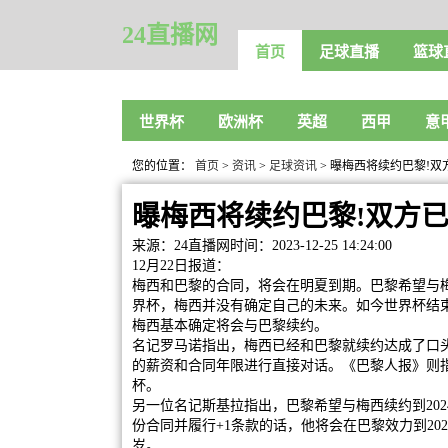
24直播网
首页
足球直播
篮球
世界杯
欧洲杯
英超
西甲
意
您的位置：
首页
>
资讯
>
足球资讯
> 曝梅西将续约巴黎!双
曝梅西将续约巴黎!双方已
来源：24直播网
时间：2023-12-25 14:24:00
12月22日报道：
梅西和巴黎的合同，将会在明夏到期。巴黎希望与
界杯，梅西并没有确定自己的未来。如今世界杯结
梅西基本确定将会与巴黎续约。
名记罗马诺指出，梅西已经和巴黎就续约达成了口
的薪资和合同年限进行直接对话。《巴黎人报》则
杯。
另一位名记斯基拉指出，巴黎希望与梅西续约到20
份合同并履行+1条款的话，他将会在巴黎效力到202
岁。