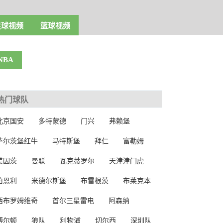
足球视频
篮球视频
NBA
热门球队
北京国安
多特蒙德
门兴
弗赖堡
萨尔茨堡红牛
马特斯堡
拜仁
富勒姆
美因茨
曼联
瓦克蒂罗尔
天津津门虎
伯恩利
米德尔斯堡
布雷根茨
布莱克本
西布罗姆维奇
首尔三星雷电
阿森纳
博尔顿
狼队
利物浦
切尔西
深圳队