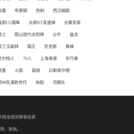
科隆
布莱顿
热刺
西汉姆联
昌原LG猎隼
水原KT音速弹
长春亚泰
爵士
蔚山现代太阳神
公牛
猛龙
诺丁汉森林
国王
尼克斯
黄蜂
凯尔特人
76人
上海海港
步行者
活塞
火箭
篮网
比勒菲尔德
原州东浦新世代
快船
河南队
术精准预测赛事结果
理，谢谢。