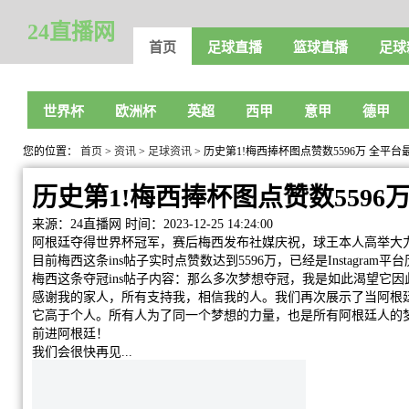
24直播网
首页
足球直播
篮球直播
足球
世界杯
欧洲杯
英超
西甲
意甲
德甲
您的位置：
首页
>
资讯
>
足球资讯
> 历史第1!梅西捧杯图点赞数5596万 全平
历史第1!梅西捧杯图点赞数5596
来源：24直播网
时间：2023-12-25 14:24:00
阿根廷夺得世界杯冠军，赛后梅西发布社媒庆祝，球王本人高举大
目前梅西这条ins帖子实时点赞数达到5596万，已经是Instagr
梅西这条夺冠ins帖子内容：那么多次梦想夺冠，我是如此渴望它因
感谢我的家人，所有支持我，相信我的人。我们再次展示了当阿根
它高于个人。所有人为了同一个梦想的力量，也是所有阿根廷人的梦想
前进阿根廷！
我们会很快再见...