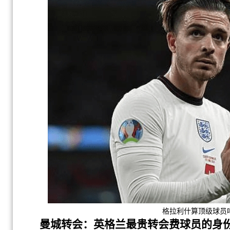
格拉利什算顶级球员
曼城转会：英格兰最贵转会费球员的身