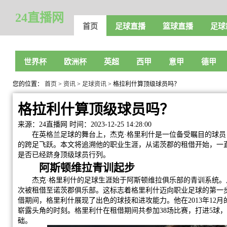
24直播网
首页
足球直播
篮球直播
足球
世界杯
欧洲杯
英超
西甲
意甲
德甲
您的位置：
首页
>
资讯
>
足球资讯
> 格拉利什算顶级球员吗？
格拉利什算顶级球员吗？
来源：24直播网
时间：2023-12-25 14:28:00
在英格兰足球的舞台上，杰克·格里利什是一位备受瞩目的球员
的跨足飞跃。本文将追溯他的职业生涯，从诺茨郡的租借开始，一
是否已经跻身顶级球员行列。
阿斯顿维拉青训起步
杰克·格里利什的足球生涯始于阿斯顿维拉俱乐部的青训系统。从小
次被租借至诺茨郡俱乐部。这标志着格里利什迈向职业足球的第一
借期间，格里利什展现了出色的球技和进攻能力。他在2013年12
崭露头角的时刻。格里利什在租借期间共参加38场比赛，打进5球
础。