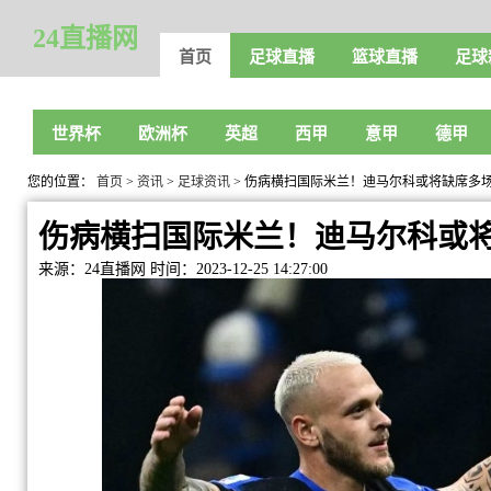
24直播网
首页
足球直播
篮球直播
足球
世界杯
欧洲杯
英超
西甲
意甲
德甲
您的位置：
首页
>
资讯
>
足球资讯
> 伤病横扫国际米兰！迪马尔科或将缺席多
伤病横扫国际米兰！迪马尔科或
来源：24直播网
时间：2023-12-25 14:27:00