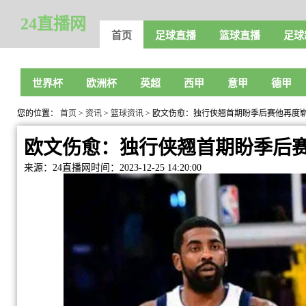
24直播网
首页
足球直播
篮球直播
足球
世界杯
欧洲杯
英超
西甲
意甲
德甲
您的位置：
首页
>
资讯
>
篮球资讯
> 欧文伤愈：独行侠翘首期盼季后赛他再度
欧文伤愈：独行侠翘首期盼季后
来源：24直播网
时间：2023-12-25 14:20:00