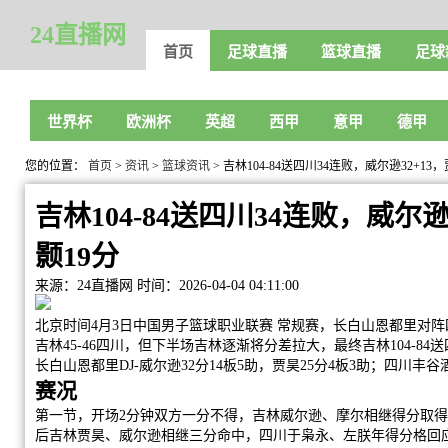
24直播网
首页
足球直播
篮球直播
足球
世界杯
欧洲杯
英超
西甲
意甲
德甲
您的位置：
首页
>
资讯
>
篮球资讯
> 吉林104-84送四川34连败，威尔逊32+13
吉林104-84送四川34连败，威尔逊
颢19分
来源：24直播网
时间：2026-04-04 04:11:00
北京时间4月3日中国男子篮球职业联赛 常规赛，长白山恩都里对
吉林45-46四川，但下半场吉林逐渐将分差拉大，最终吉林104-84送
长白山恩都里DJ-威尔逊32分14板5助，贾昊25分4板3助；四川丰谷
赛况
第一节，开场2分钟双方一分不得，吉林威尔逊、摩尔相继得分取
后吉林贾昊、威尔逊相继三分命中，四川于枭永、左朕年得分格回