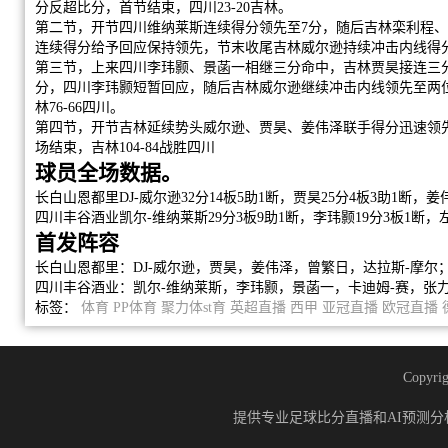
分反超比分，首节结束，四川23-20吉林。
第二节，开节四川维纳莱斯连续得分领先至7分，随后吉林栾利程
连续得分给予回应保持领先，节末收尾吉林威尔逊持续冲击内线得分追
第三节，上来四川李玮颢、景菡一相继三分命中，吉林贾昊接连三
分，四川李玮颢短暂回应，随后吉林威尔逊继续冲击内线领先至两
林76-66四川。
第四节，开节吉林延续势头威尔逊、贾昊、姜伟泽联手得分迅速领先
场结束，吉林104-84战胜四川
球员全场数据。
长白山恩都里DJ-威尔逊32分14板5助1断，贾昊25分4板3助1断，姜
四川丰谷酒业凯尔-维纳莱斯29分3板9助1断，李玮颢19分3板1断，左
首发阵容
长白山恩都里：DJ-威尔逊，贾昊，姜伟泽，曾繁日，达拉斯-摩尔
四川丰谷酒业：凯尔-维纳莱斯，李玮颢，景菡一，卡迪姆-赛，张
标签：
体育
PP体育
聚力体st育
英超直播
西甲
亚冠直播
欧冠直播
Copyrig
提供专业足球比分直播和AI预测分