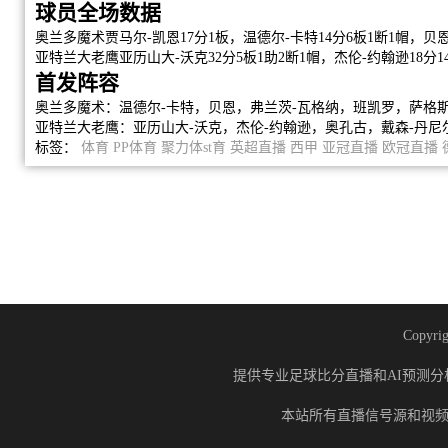
球员全场数据
奥兰多魔术贾马尔-凯恩17分1板，温德尔-卡特14分6板1断1帽，贝恩
亚特兰大老鹰亚历山大-沃克32分5板1助2断1帽，杰伦-约翰逊18分14
首发阵容
奥兰多魔术：温德尔-卡特，贝恩，弗兰茨-瓦格纳，班凯罗，萨格
亚特兰大老鹰：亚历山大-沃克，杰伦-约翰逊，奥孔古，戴森-丹尼尔
标签：
体育
PP体育
聚力体st育
英超直播
西甲
亚冠直播
欧冠直播
Copyrig
提供专业足球比分直播和AI预测分
本站所有直播信号源和视