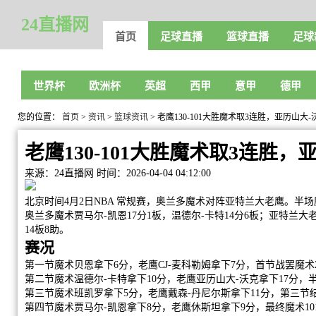
24直播网
首页
足球直播
篮球直播
足球
世界杯
欧洲杯
英超
西甲
意甲
德甲
您的位置：
首页
>
资讯
>
篮球资讯
> 老鹰130-101大胜魔术取3连胜，亚历山大-
老鹰130-101大胜魔术取3连胜，
来源：24直播网
时间：2026-04-04 04:12:00
北京时间4月2日NBA 常规赛，奥兰多魔术对阵亚特兰大老鹰。半场魔术5
奥兰多魔术贾马尔-凯恩17分1板，温德尔-卡特14分6板；亚特兰大老
14板8助。
赛况
第一节魔术贝恩拿下6分，老鹰CJ-麦科勒姆拿下7分，首节战罢魔术2
第二节魔术温德尔-卡特拿下10分，老鹰亚历山大-沃克拿下17分，半
第三节魔术班凯罗拿下5分，老鹰戴森-丹尼尔斯拿下11分，第三节结束
第四节魔术贾马尔-凯恩拿下8分，老鹰休斯坦拿下9分，最终魔术101