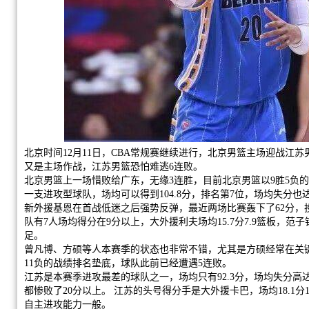
北京时间12月11日，CBA常规赛继续进行，北京男篮主场迎战江
又是主场作战，江苏男篮恐怕难逃6连败。
北京男篮上一场惜败给广东，无缘3连胜，目前北京男篮以9胜5负
一支进攻型球队，场均可以得到104.8分，排名第7位，场均失分也
新外援基恩在首战低迷之后强势反弹，最近两场比赛轰下了62分，
队有7人场均得分在9分以上，大外援利夫场均15.7分7.9篮板，范子
足。
曾凡博、方硕等人本赛季的状态也非常不错，尤其是方硕经常在关键
11负的战绩排名垫底，球队此前已经遭遇5连败。
江苏是本赛季进攻最差的球队之一，场均只有92.3分，场均失分高达
都惨败了20分以上。 江苏的头号得分手是大外援卡巴，场均18.1分
自主进攻能力一般。