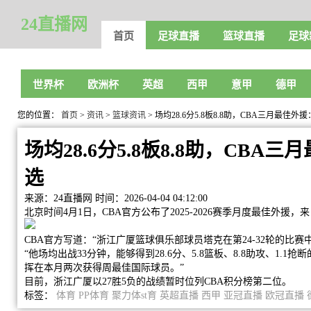
24直播网
首页
足球直播
篮球直播
足球
世界杯
欧洲杯
英超
西甲
意甲
德甲
您的位置：
首页
>
资讯
>
篮球资讯
> 场均28.6分5.8板8.8助，CBA三月最佳
场均28.6分5.8板8.8助，CB
选
来源：24直播网
时间：2026-04-04 04:12:00
北京时间4月1日，CBA官方公布了2025-2026赛季月度最佳外
CBA官方写道：“浙江广厦篮球俱乐部球员塔克在第24-32轮的比赛
“他场均出战33分钟，能够得到28.6分、5.8篮板、8.8助攻、1.1
挥在本月两次获得周最佳国际球员。”
目前，浙江广厦以27胜5负的战绩暂时位列CBA积分榜第二位。
标签：
体育
PP体育
聚力体st育
英超直播
西甲
亚冠直播
欧冠直播