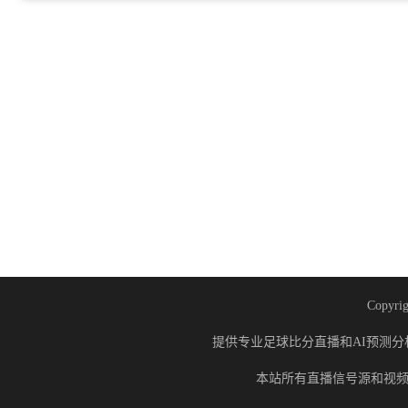
Copyrig
提供专业足球比分直播和AI预测分
本站所有直播信号源和视