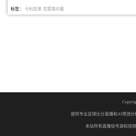
标签：
卡利亚里
克雷莫内塞
Copyrig
提供专业足球比分直播和AI预测分
本站所有直播信号源和视