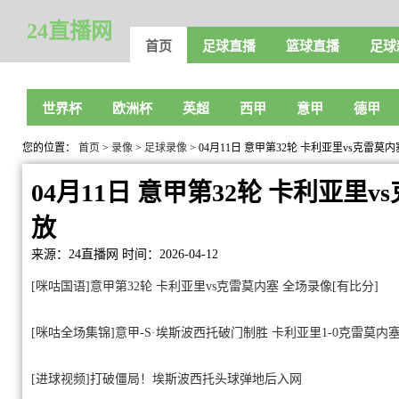
24直播网
首页
足球直播
篮球直播
足球
世界杯
欧洲杯
英超
西甲
意甲
德甲
您的位置：
首页
>
录像
>
足球录像
> 04月11日 意甲第32轮 卡利亚里vs克雷莫
04月11日 意甲第32轮 卡利亚里
放
来源：24直播网
时间：2026-04-12
[咪咕国语]意甲第32轮 卡利亚里vs克雷莫内塞 全场录像[有比分]
[咪咕全场集锦]意甲-S·埃斯波西托破门制胜 卡利亚里1-0克雷莫内
[进球视频]打破僵局！埃斯波西托头球弹地后入网