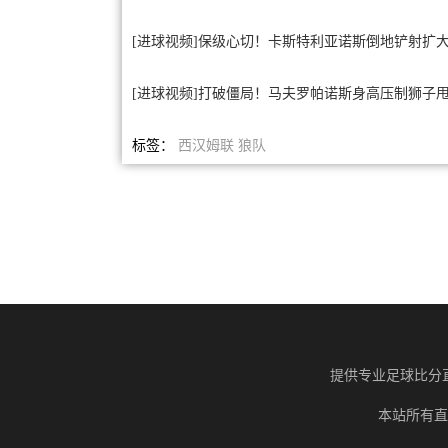
[进球视频]保级心切！卡斯特利亚诺斯倒地铲射扩
[进球视频]打破僵局！马夫罗帕诺斯身高压制狮子
标签：
西汉姆联
狼队
提供专业足球比分
本站所有直