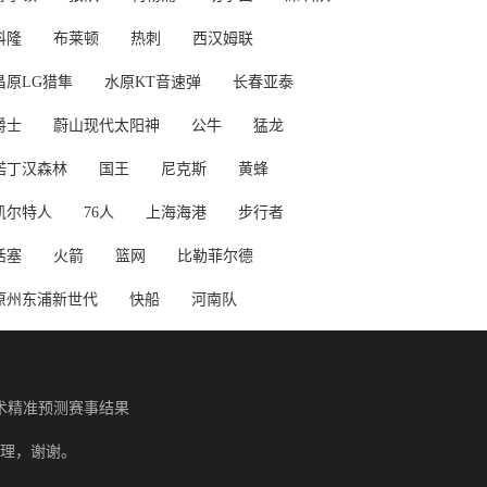
科隆
布莱顿
热刺
西汉姆联
昌原LG猎隼
水原KT音速弹
长春亚泰
爵士
蔚山现代太阳神
公牛
猛龙
诺丁汉森林
国王
尼克斯
黄蜂
凯尔特人
76人
上海海港
步行者
活塞
火箭
篮网
比勒菲尔德
原州东浦新世代
快船
河南队
术精准预测赛事结果
理，谢谢。