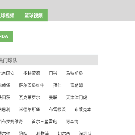
足球视频
篮球视频
NBA
热门球队
北京国安
多特蒙德
门兴
马特斯堡
弗赖堡
萨尔茨堡红牛
拜仁
富勒姆
美因茨
瓦克蒂罗尔
曼联
天津津门虎
伯恩利
米德尔斯堡
布雷根茨
布莱克本
西布罗姆维奇
首尔三星雷电
阿森纳
博尔顿
狼队
利物浦
切尔西
深圳队