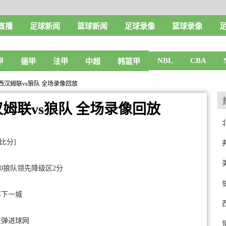
直播
足球新闻
篮球新闻
足球录像
篮球录像
NBL
CBA
甲
德甲
法甲
中超
韩篮甲
轮 西汉姆联vs狼队 全场录像回放
西汉姆联vs狼队 全场录像回放
比分]
-0狼队领先降级区2分
再下一城
柱弹进球网