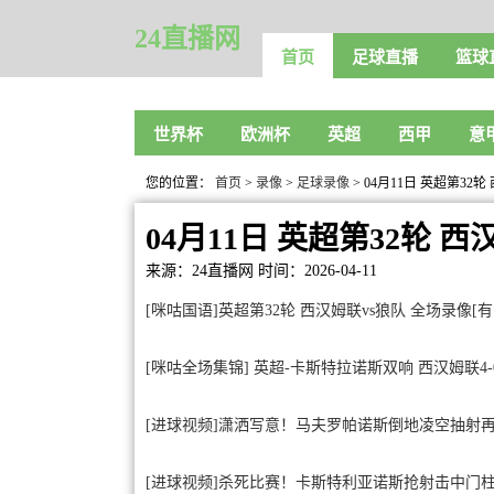
24直播网
首页
足球直播
篮球
世界杯
欧洲杯
英超
西甲
意
您的位置：
首页
>
录像
>
足球录像
> 04月11日 英超第32
04月11日 英超第32轮 
来源：24直播网
时间：2026-04-11
[咪咕国语]英超第32轮 西汉姆联vs狼队 全场录像[有
[咪咕全场集锦] 英超-卡斯特拉诺斯双响 西汉姆联4
[进球视频]潇洒写意！马夫罗帕诺斯倒地凌空抽射
[进球视频]杀死比赛！卡斯特利亚诺斯抢射击中门