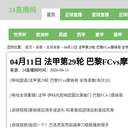
24直播网
首页
足球直播
篮球直播
足球
世界杯
欧洲杯
英超
西甲
意甲
德甲
您的位置：
首页
>
录像
>
足球录像
> 04月11日 法甲第29轮 巴黎FCvs摩纳哥 
04月11日 法甲第29轮 巴黎FCv
来源：24直播网
时间：2026-04-11
[咪咕国语]法甲第29轮 巴黎FCvs摩纳哥 全场录像[有比分]
[咪咕全场集锦] 法甲-伊科内双响因莫比莱破门 巴黎FC4-1摩纳哥
[进球视频]摩纳哥后场失误送礼 科莱奥绍迎球远射直挂死角
[进球视频]扳回一个！巴洛贡突然前插单刀稳稳推射得手