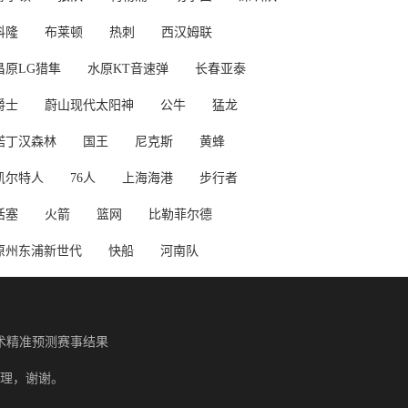
科隆
布莱顿
热刺
西汉姆联
昌原LG猎隼
水原KT音速弹
长春亚泰
爵士
蔚山现代太阳神
公牛
猛龙
诺丁汉森林
国王
尼克斯
黄蜂
凯尔特人
76人
上海海港
步行者
活塞
火箭
篮网
比勒菲尔德
原州东浦新世代
快船
河南队
术精准预测赛事结果
理，谢谢。