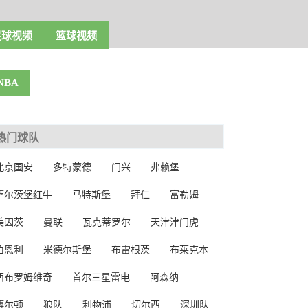
足球视频
篮球视频
NBA
热门球队
北京国安
多特蒙德
门兴
弗赖堡
萨尔茨堡红牛
马特斯堡
拜仁
富勒姆
美因茨
曼联
瓦克蒂罗尔
天津津门虎
伯恩利
米德尔斯堡
布雷根茨
布莱克本
西布罗姆维奇
首尔三星雷电
阿森纳
博尔顿
狼队
利物浦
切尔西
深圳队