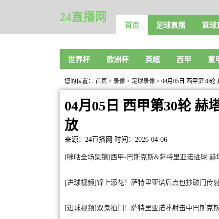
24直播网
首页
足球直播
篮球
世界杯
欧洲杯
英超
西甲
意
您的位置：
首页
>
录像
>
足球录像
> 04月05日 西甲第3
04月05日 西甲第30轮 
放
来源：24直播网
时间：2026-04-06
[咪咕全场集锦]西甲-巴斯克斯&萨特里亚诺进球 赫
[进球视频]锦上添花！萨特里亚诺后点包抄破门传
[进球视频]双鬼拍门！萨特里亚诺补射击中巴斯克