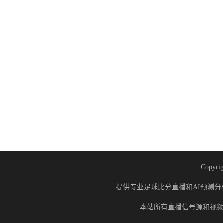
Copyrig
提供专业足球比分直播和AI预测分
本站所有直播信号源和视