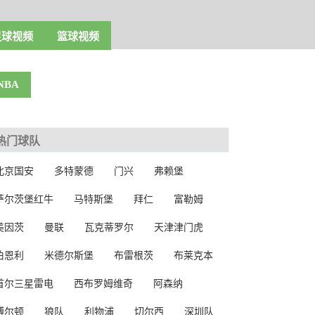
足球视频
篮球视频
NBA
热门球队
北京国安
多特蒙德
门兴
弗赖堡
萨尔茨堡红牛
马特斯堡
拜仁
富勒姆
美因茨
曼联
瓦克蒂罗尔
天津津门虎
伯恩利
米德尔斯堡
布雷根茨
布莱克本
首尔三星雷电
西布罗姆维奇
阿森纳
博尔顿
狼队
利物浦
切尔西
深圳队