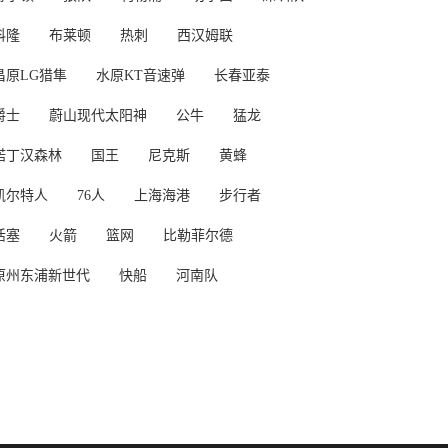
科隆
布莱顿
热刺
西汉姆联
昌原LG猎隼
水原KT音速弹
长春亚泰
爵士
蔚山现代太阳神
公牛
猛龙
诺丁汉森林
国王
尼克斯
黄蜂
凯尔特人
76人
上海海港
步行者
活塞
火箭
篮网
比勒菲尔德
原州东浦新世代
快船
河南队