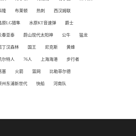
科隆
布莱顿
热刺
西汉姆联
昌原LG猎隼
水原KT音速弹
爵士
长春亚泰
蔚山现代太阳神
公牛
猛龙
诺丁汉森林
国王
尼克斯
黄蜂
凯尔特人
76人
上海海港
步行者
活塞
火箭
篮网
比勒菲尔德
原州东浦新世代
快船
河南队