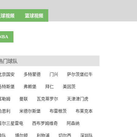
足球视频
篮球视频
NBA
热门球队
北京国安
多特蒙德
门兴
萨尔茨堡红牛
马特斯堡
弗赖堡
拜仁
美因茨
富勒姆
曼联
瓦克蒂罗尔
天津津门虎
伯恩利
米德尔斯堡
布雷根茨
布莱克本
首尔三星雷电
西布罗姆维奇
阿森纳
狼队
博尔顿
利物浦
切尔西
深圳队