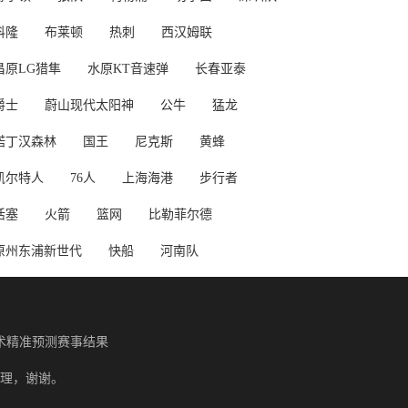
科隆
布莱顿
热刺
西汉姆联
昌原LG猎隼
水原KT音速弹
长春亚泰
爵士
蔚山现代太阳神
公牛
猛龙
诺丁汉森林
国王
尼克斯
黄蜂
凯尔特人
76人
上海海港
步行者
活塞
火箭
篮网
比勒菲尔德
原州东浦新世代
快船
河南队
术精准预测赛事结果
理，谢谢。