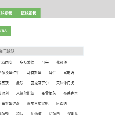
足球视频
篮球视频
NBA
热门球队
北京国安
多特蒙德
门兴
弗赖堡
萨尔茨堡红牛
马特斯堡
拜仁
富勒姆
美因茨
曼联
瓦克蒂罗尔
天津津门虎
伯恩利
米德尔斯堡
布雷根茨
布莱克本
西布罗姆维奇
首尔三星雷电
阿森纳
博尔顿
狼队
利物浦
切尔西
深圳队