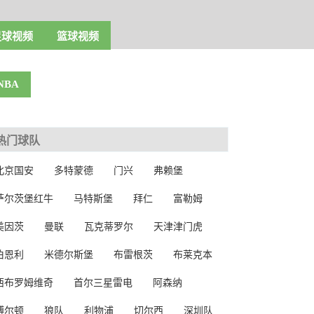
足球视频
篮球视频
NBA
热门球队
北京国安
多特蒙德
门兴
弗赖堡
萨尔茨堡红牛
马特斯堡
拜仁
富勒姆
美因茨
曼联
瓦克蒂罗尔
天津津门虎
伯恩利
米德尔斯堡
布雷根茨
布莱克本
西布罗姆维奇
首尔三星雷电
阿森纳
博尔顿
狼队
利物浦
切尔西
深圳队