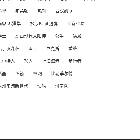
科隆
布莱顿
热刺
西汉姆联
昌原LG猎隼
水原KT音速弹
长春亚泰
爵士
蔚山现代太阳神
公牛
猛龙
诺丁汉森林
国王
尼克斯
黄蜂
凯尔特人
76人
上海海港
步行者
活塞
火箭
篮网
比勒菲尔德
原州东浦新世代
快船
河南队